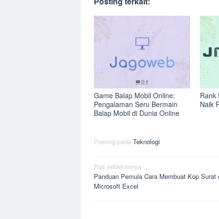
Posting terkait:
Game Balap Mobil Online:
Rank 
Pengalaman Seru Bermain
Naik 
Balap Mobil di Dunia Online
Posting pada
Teknologi
Navigasi
Pos sebelumnya
Panduan Pemula Cara Membuat Kop Surat 
pos
Microsoft Excel