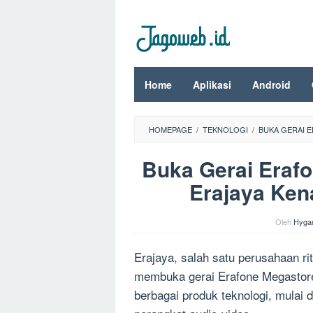
Loncat
ke
konten
Home
Aplikasi
Android
HOMEPAGE
/
TEKNOLOGI
/
BUKA GERAI 
Buka Gerai Eraf
Erajaya Ken
Oleh
Hyga
Erajaya, salah satu perusahaan rit
membuka gerai Erafone Megastore
berbagai produk teknologi, mulai 