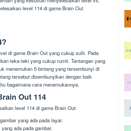
pemain yang kesulitan menyelesaikan level ini,
yelesaikan level 114 di game Brain Out.
4?
evel di game Brain Out yang cukup sulit. Pada
ikan teka-teki yang cukup rumit. Tantangan yang
ntuk menemukan 5 bintang yang tersembunyi di
ntang tersebut disembunyikan dengan baik
tahu bagaimana cara menemukannya.
Brain Out 114
saikan level 114 di game Brain Out:
gambar yang ada pada layar.
il yang ada pada gambar.