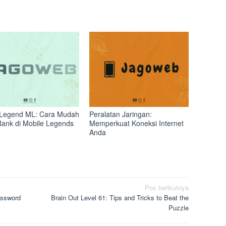
Legend ML: Cara Mudah
Peralatan Jaringan:
Rank di Mobile Legends
Memperkuat Koneksi Internet
Anda
Pos berikutnya
assword
Brain Out Level 61: Tips and Tricks to Beat the
Puzzle