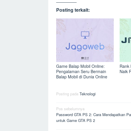
Posting terkait:
Game Balap Mobil Online:
Rank 
Pengalaman Seru Bermain
Naik 
Balap Mobil di Dunia Online
Posting pada
Teknologi
Navigasi
Pos sebelumnya
Password GTA PS 2: Cara Mendapatkan P
pos
untuk Game GTA PS 2