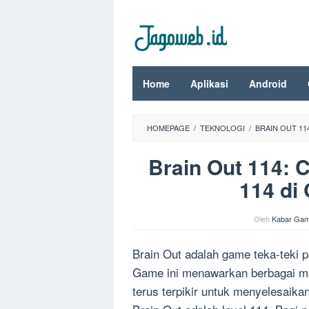
Loncat
ke
konten
Home
Aplikasi
Android
HOMEPAGE
/
TEKNOLOGI
/
BRAIN OUT 11
Brain Out 114: 
114 di
Oleh
Kabar Gam
Brain Out adalah game teka-teki p
Game ini menawarkan berbagai m
terus terpikir untuk menyelesaika