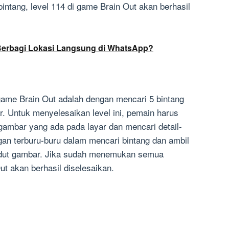
tang, level 114 di game Brain Out akan berhasil
erbagi Lokasi Langsung di WhatsApp?
game Brain Out adalah dengan mencari 5 bintang
. Untuk menyelesaikan level ini, pemain harus
mbar yang ada pada layar dan mencari detail-
gan terburu-buru dalam mencari bintang dan ambil
udut gambar. Jika sudah menemukan semua
ut akan berhasil diselesaikan.