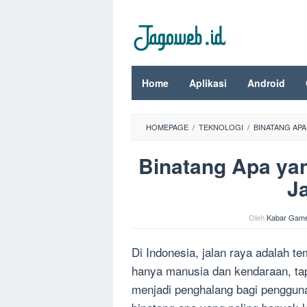
Loncat
ke
konten
Home
Aplikasi
Android
HOMEPAGE
/
TEKNOLOGI
/
BINATANG APA
Binatang Apa yan
J
Oleh
Kabar Gam
Di Indonesia, jalan raya adalah te
hanya manusia dan kendaraan, tapi
menjadi penghalang bagi pengguna