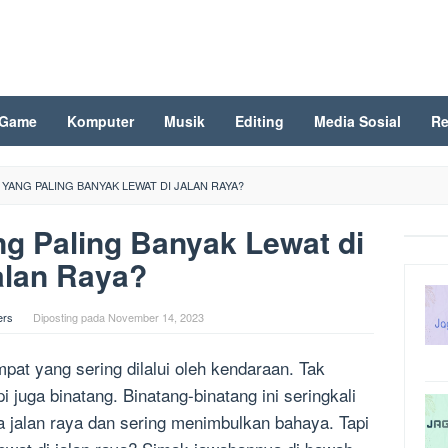
Game
Komputer
Musik
Editing
Media Sosial
Re
 YANG PALING BANYAK LEWAT DI JALAN RAYA?
g Paling Banyak Lewat di
alan Raya?
ers
Diposting pada
November 14, 2023
mpat yang sering dilalui oleh kendaraan. Tak
 juga binatang. Binatang-binatang ini seringkali
 jalan raya dan sering menimbulkan bahaya. Tapi