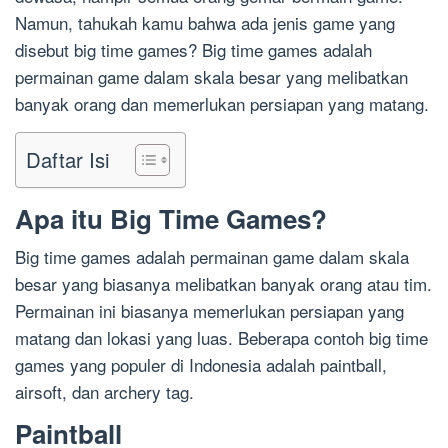
Namun, tahukah kamu bahwa ada jenis game yang
disebut big time games? Big time games adalah
permainan game dalam skala besar yang melibatkan
banyak orang dan memerlukan persiapan yang matang.
Daftar Isi
Apa itu Big Time Games?
Big time games adalah permainan game dalam skala
besar yang biasanya melibatkan banyak orang atau tim.
Permainan ini biasanya memerlukan persiapan yang
matang dan lokasi yang luas. Beberapa contoh big time
games yang populer di Indonesia adalah paintball,
airsoft, dan archery tag.
Paintball