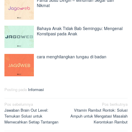
Fanta Susu Dingin – Minuman Segar dan
Nikmat
Bahaya Anak Tidak Bab Seminggu: Mengenal
Konstipasi pada Anak
cara menghilangkan tungau di badan
Posting pada
Informasi
Navigasi
Pos sebelumnya
Pos berikutnya
Jawaban Brain Out Level:
Vitamin Rambut Rontok: Solusi
pos
Temukan Solusi untuk
Ampuh untuk Mengatasi Masalah
Memecahkan Setiap Tantangan
Kerontokan Rambut