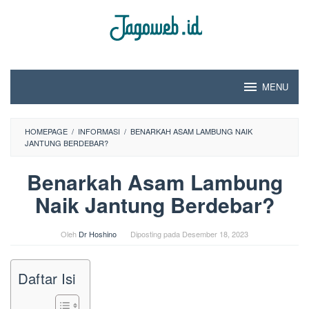
Loncat
ke
konten
MENU
HOMEPAGE
/
INFORMASI
/
BENARKAH ASAM LAMBUNG NAIK
JANTUNG BERDEBAR?
Benarkah Asam Lambung
Naik Jantung Berdebar?
Oleh
Dr Hoshino
Diposting pada
Desember 18, 2023
Daftar Isi