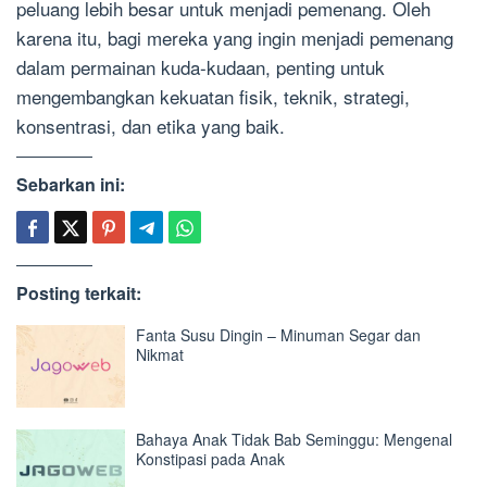
peluang lebih besar untuk menjadi pemenang. Oleh
karena itu, bagi mereka yang ingin menjadi pemenang
dalam permainan kuda-kudaan, penting untuk
mengembangkan kekuatan fisik, teknik, strategi,
konsentrasi, dan etika yang baik.
Sebarkan ini:
Posting terkait:
Fanta Susu Dingin – Minuman Segar dan
Nikmat
Bahaya Anak Tidak Bab Seminggu: Mengenal
Konstipasi pada Anak