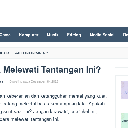
Game
Komputer
Musik
Editing
Media Sosial
Re
RA MELEWATI TANTANGAN INI?
Melewati Tantangan Ini?
ers
Diposting pada
Desember 30, 2023
n keberanian dan ketangguhan mental yang kuat.
p datang melebihi batas kemampuan kita. Apakah
ulit saat ini? Jangan khawatir, di artikel ini,
ra melewati tantangan ini.