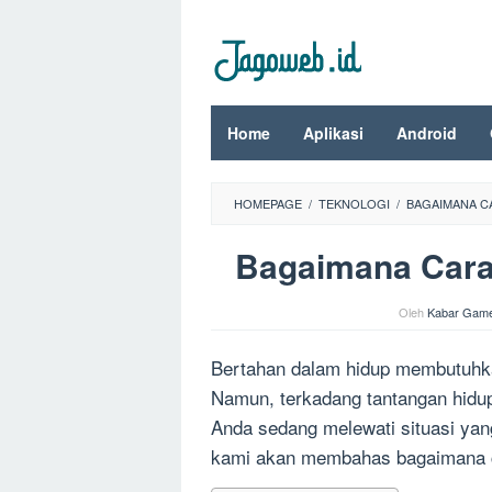
Loncat
ke
konten
Home
Aplikasi
Android
HOMEPAGE
/
TEKNOLOGI
/
BAGAIMANA CA
Bagaimana Cara 
Oleh
Kabar Gam
Bertahan dalam hidup membutuhka
Namun, terkadang tantangan hidu
Anda sedang melewati situasi yang s
kami akan membahas bagaimana ca