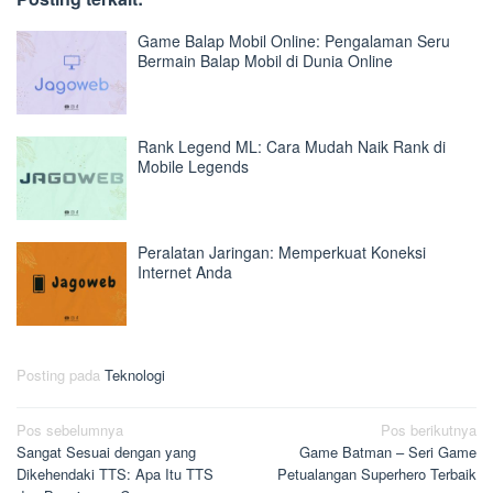
Game Balap Mobil Online: Pengalaman Seru
Bermain Balap Mobil di Dunia Online
Rank Legend ML: Cara Mudah Naik Rank di
Mobile Legends
Peralatan Jaringan: Memperkuat Koneksi
Internet Anda
Posting pada
Teknologi
Navigasi
Pos sebelumnya
Pos berikutnya
Sangat Sesuai dengan yang
Game Batman – Seri Game
pos
Dikehendaki TTS: Apa Itu TTS
Petualangan Superhero Terbaik