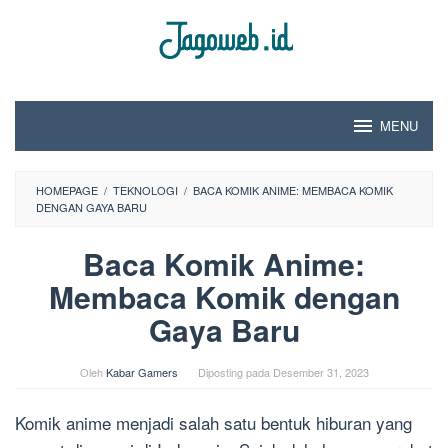
Loncat
ke
konten
MENU
HOMEPAGE
/
TEKNOLOGI
/
BACA KOMIK ANIME: MEMBACA KOMIK
DENGAN GAYA BARU
Baca Komik Anime:
Membaca Komik dengan
Gaya Baru
Oleh
Kabar Gamers
Diposting pada
Desember 31, 2023
Komik anime menjadi salah satu bentuk hiburan yang