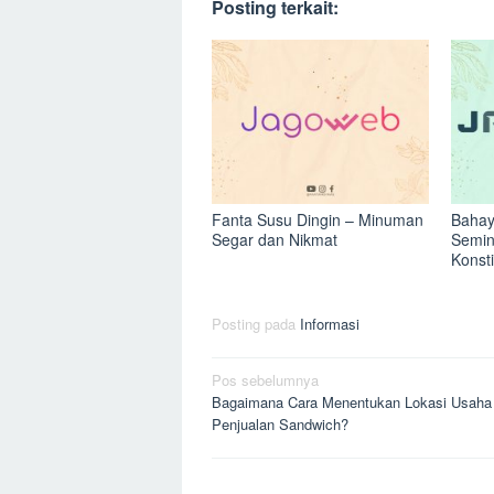
Posting terkait:
Fanta Susu Dingin – Minuman
Bahay
Segar dan Nikmat
Semin
Konst
Posting pada
Informasi
Navigasi
Pos sebelumnya
Bagaimana Cara Menentukan Lokasi Usaha
pos
Penjualan Sandwich?