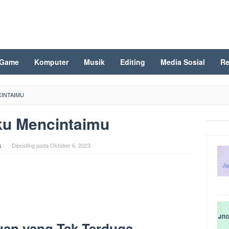
Game
Komputer
Musik
Editing
Media Sosial
Re
CINTAIMU
ku Mencintaimu
k
Diposting pada
Oktober 6, 2023
uan yang Tak Terduga