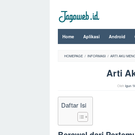
Loncat
ke
konten
Home
Aplikasi
Android
HOMEPAGE
/
INFORMASI
/
ARTI AKU MEN
Arti A
Oleh
Igun 1
Daftar Isi
Berawal dari Pertem