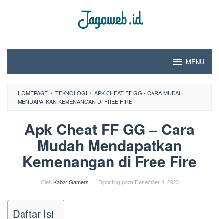
Loncat
ke
konten
MENU
HOMEPAGE
/
TEKNOLOGI
/
APK CHEAT FF GG - CARA MUDAH
MENDAPATKAN KEMENANGAN DI FREE FIRE
Apk Cheat FF GG – Cara
Mudah Mendapatkan
Kemenangan di Free Fire
Oleh
Kabar Gamers
Diposting pada
Desember 4, 2023
Daftar Isi