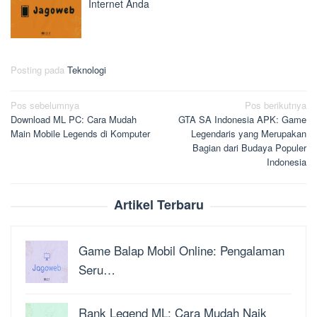
Internet Anda
Posting pada
Teknologi
Navigasi
Pos sebelumnya
Pos berikutnya
Download ML PC: Cara Mudah
GTA SA Indonesia APK: Game
pos
Main Mobile Legends di Komputer
Legendaris yang Merupakan
Bagian dari Budaya Populer
Indonesia
Artikel Terbaru
Game Balap Mobil Online: Pengalaman
Seru…
Rank Legend ML: Cara Mudah Naik