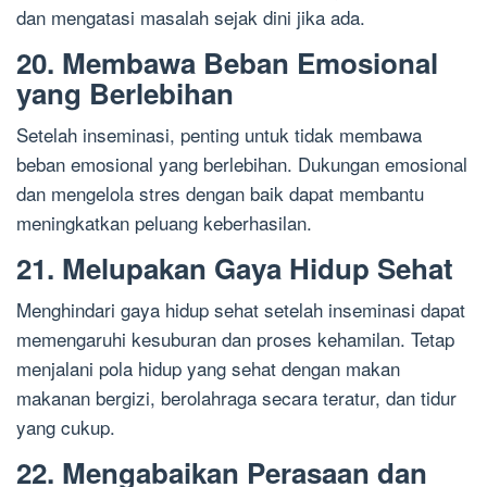
dan mengatasi masalah sejak dini jika ada.
20. Membawa Beban Emosional
yang Berlebihan
Setelah inseminasi, penting untuk tidak membawa
beban emosional yang berlebihan. Dukungan emosional
dan mengelola stres dengan baik dapat membantu
meningkatkan peluang keberhasilan.
21. Melupakan Gaya Hidup Sehat
Menghindari gaya hidup sehat setelah inseminasi dapat
memengaruhi kesuburan dan proses kehamilan. Tetap
menjalani pola hidup yang sehat dengan makan
makanan bergizi, berolahraga secara teratur, dan tidur
yang cukup.
22. Mengabaikan Perasaan dan