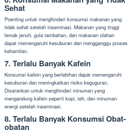
Sehat
Poenting untuk menghindari konsumsi makanan yang
tidak sehat setelah inseminasi. Makanan yang tinggi
lemak jenuh, gula tambahan, dan makanan olahan
dapat memengaruhi kesuburan dan mengganggu proses
kehamilan.
7. Terlalu Banyak Kafein
Konsumsi kafein yang berlebihan dapat memengaruhi
kesuburan dan meningkatkan risiko keguguran.
Disarankan untuk menghindari minuman yang
mengandung kafein seperti kopi, teh, dan minuman
energi setelah inseminasi.
8. Terlalu Banyak Konsumsi Obat-
obatan