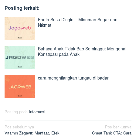
Posting terkait:
Fanta Susu Dingin – Minuman Segar dan
Nikmat
Bahaya Anak Tidak Bab Seminggu: Mengenal
Konstipasi pada Anak
cara menghilangkan tungau di badan
Posting pada
Informasi
Navigasi
Pos sebelumnya
Pos berikutnya
Vitamin Zegavit: Manfaat, Efek
Cheat Tank GTA: Cara