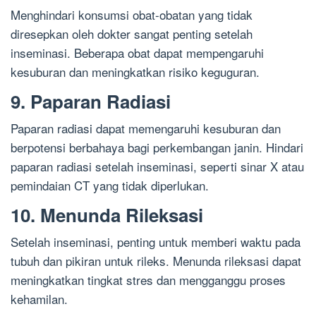
Menghindari konsumsi obat-obatan yang tidak
diresepkan oleh dokter sangat penting setelah
inseminasi. Beberapa obat dapat mempengaruhi
kesuburan dan meningkatkan risiko keguguran.
9. Paparan Radiasi
Paparan radiasi dapat memengaruhi kesuburan dan
berpotensi berbahaya bagi perkembangan janin. Hindari
paparan radiasi setelah inseminasi, seperti sinar X atau
pemindaian CT yang tidak diperlukan.
10. Menunda Rileksasi
Setelah inseminasi, penting untuk memberi waktu pada
tubuh dan pikiran untuk rileks. Menunda rileksasi dapat
meningkatkan tingkat stres dan mengganggu proses
kehamilan.