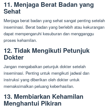
11. Menjaga Berat Badan yang
Sehat
Menjaga berat badan yang sehat sangat penting setelah
inseminasi. Berat badan yang berlebih atau kekurangan
dapat mempengaruhi kesuburan dan mengganggu
proses kehamilan.
12. Tidak Mengikuti Petunjuk
Dokter
Jangan mengabaikan petunjuk dokter setelah
inseminasi. Penting untuk mengikuti jadwal dan
instruksi yang diberikan oleh dokter untuk
memaksimalkan peluang keberhasilan.
13. Membiarkan Kehamilan
Menghantui Pikiran