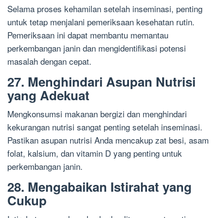
Selama proses kehamilan setelah inseminasi, penting
untuk tetap menjalani pemeriksaan kesehatan rutin.
Pemeriksaan ini dapat membantu memantau
perkembangan janin dan mengidentifikasi potensi
masalah dengan cepat.
27. Menghindari Asupan Nutrisi
yang Adekuat
Mengkonsumsi makanan bergizi dan menghindari
kekurangan nutrisi sangat penting setelah inseminasi.
Pastikan asupan nutrisi Anda mencakup zat besi, asam
folat, kalsium, dan vitamin D yang penting untuk
perkembangan janin.
28. Mengabaikan Istirahat yang
Cukup