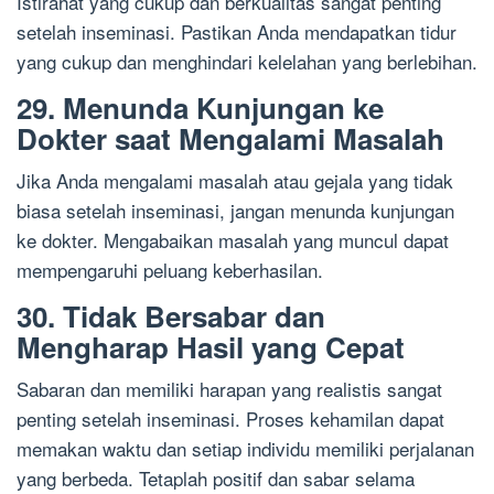
Istirahat yang cukup dan berkualitas sangat penting
setelah inseminasi. Pastikan Anda mendapatkan tidur
yang cukup dan menghindari kelelahan yang berlebihan.
29. Menunda Kunjungan ke
Dokter saat Mengalami Masalah
Jika Anda mengalami masalah atau gejala yang tidak
biasa setelah inseminasi, jangan menunda kunjungan
ke dokter. Mengabaikan masalah yang muncul dapat
mempengaruhi peluang keberhasilan.
30. Tidak Bersabar dan
Mengharap Hasil yang Cepat
Sabaran dan memiliki harapan yang realistis sangat
penting setelah inseminasi. Proses kehamilan dapat
memakan waktu dan setiap individu memiliki perjalanan
yang berbeda. Tetaplah positif dan sabar selama