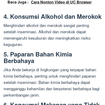
Baca Juga :
Cara Nonton Video di UC Browser
4. Konsumsi Alkohol dan Merokok
Menghindari alkohol dan merokok sangat penting
setelah inseminasi. Alkohol dan merokok dapat
memengaruhi kesuburan dan meningkatkan risiko
keguguran.
5. Paparan Bahan Kimia
Berbahaya
Jika Anda bekerja di lingkungan yang terpapar bahan
kimia berbahaya, penting untuk menghindari paparan
setelah inseminasi. Bahan kimia berbahaya dapat
mengganggu kehamilan dan berpotensi berbahaya bagi
perkembangan janin.
6. Konsumsi Makanan yang Tidak