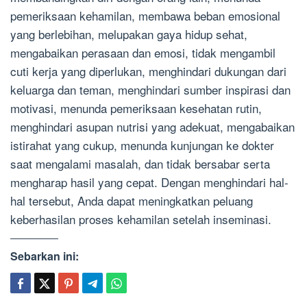
pemeriksaan kehamilan, membawa beban emosional
yang berlebihan, melupakan gaya hidup sehat,
mengabaikan perasaan dan emosi, tidak mengambil
cuti kerja yang diperlukan, menghindari dukungan dari
keluarga dan teman, menghindari sumber inspirasi dan
motivasi, menunda pemeriksaan kesehatan rutin,
menghindari asupan nutrisi yang adekuat, mengabaikan
istirahat yang cukup, menunda kunjungan ke dokter
saat mengalami masalah, dan tidak bersabar serta
mengharap hasil yang cepat. Dengan menghindari hal-
hal tersebut, Anda dapat meningkatkan peluang
keberhasilan proses kehamilan setelah inseminasi.
Sebarkan ini: