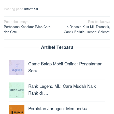
Posting pada
Informasi
Navigasi
Pos sebelumnya
Pos berikutnya
Perbedaan Konektor RJ45 Cat5
5 Rahasia Kulit ML Tercantik,
pos
dan Cat6
Cantik Berkilau seperti Selebriti
Artikel Terbaru
Game Balap Mobil Online: Pengalaman
Seru…
Rank Legend ML: Cara Mudah Naik
Rank di …
Peralatan Jaringan: Memperkuat