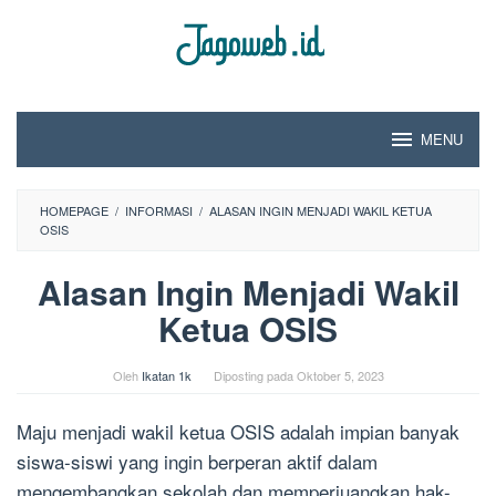
Loncat
ke
konten
MENU
HOMEPAGE
/
INFORMASI
/
ALASAN INGIN MENJADI WAKIL KETUA
OSIS
Alasan Ingin Menjadi Wakil
Ketua OSIS
Oleh
Ikatan 1k
Diposting pada
Oktober 5, 2023
Maju menjadi wakil ketua OSIS adalah impian banyak
siswa-siswi yang ingin berperan aktif dalam
mengembangkan sekolah dan memperjuangkan hak-