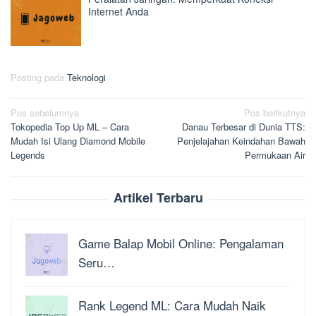
Internet Anda
Posting pada
Teknologi
Navigasi
Pos sebelumnya
Pos berikutnya
Tokopedia Top Up ML – Cara
Danau Terbesar di Dunia TTS:
pos
Mudah Isi Ulang Diamond Mobile
Penjelajahan Keindahan Bawah
Legends
Permukaan Air
Artikel Terbaru
Game Balap Mobil Online: Pengalaman
Seru…
Rank Legend ML: Cara Mudah Naik