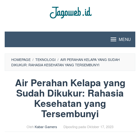
Loncat
ke
konten
MENU
HOMEPAGE
/
TEKNOLOGI
/
AIR PERAHAN KELAPA YANG SUDAH
DIKUKUR: RAHASIA KESEHATAN YANG TERSEMBUNYI
Air Perahan Kelapa yang
Sudah Dikukur: Rahasia
Kesehatan yang
Tersembunyi
Oleh
Kabar Gamers
Diposting pada
Oktober 17, 2023