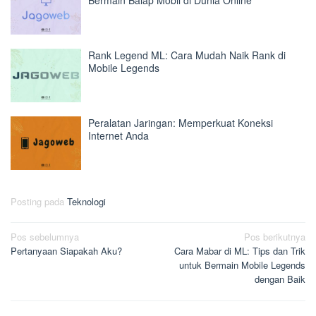
Bermain Balap Mobil di Dunia Online
Rank Legend ML: Cara Mudah Naik Rank di
Mobile Legends
Peralatan Jaringan: Memperkuat Koneksi
Internet Anda
Posting pada
Teknologi
Navigasi
Pos sebelumnya
Pos berikutnya
Pertanyaan Siapakah Aku?
Cara Mabar di ML: Tips dan Trik
pos
untuk Bermain Mobile Legends
dengan Baik