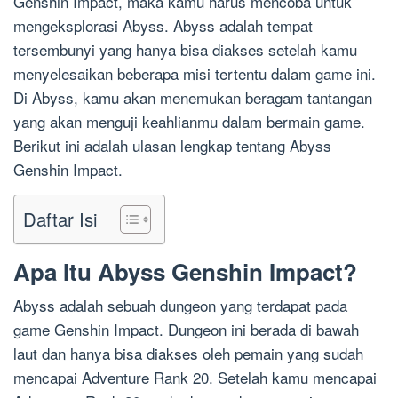
Genshin Impact, maka kamu harus mencoba untuk
mengeksplorasi Abyss. Abyss adalah tempat
tersembunyi yang hanya bisa diakses setelah kamu
menyelesaikan beberapa misi tertentu dalam game ini.
Di Abyss, kamu akan menemukan beragam tantangan
yang akan menguji keahlianmu dalam bermain game.
Berikut ini adalah ulasan lengkap tentang Abyss
Genshin Impact.
Daftar Isi
Apa Itu Abyss Genshin Impact?
Abyss adalah sebuah dungeon yang terdapat pada
game Genshin Impact. Dungeon ini berada di bawah
laut dan hanya bisa diakses oleh pemain yang sudah
mencapai Adventure Rank 20. Setelah kamu mencapai