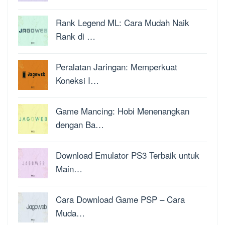
Rank Legend ML: Cara Mudah Naik
Rank di …
Peralatan Jaringan: Memperkuat
Koneksi I…
Game Mancing: Hobi Menenangkan
dengan Ba…
Download Emulator PS3 Terbaik untuk
Main…
Cara Download Game PSP – Cara
Muda…