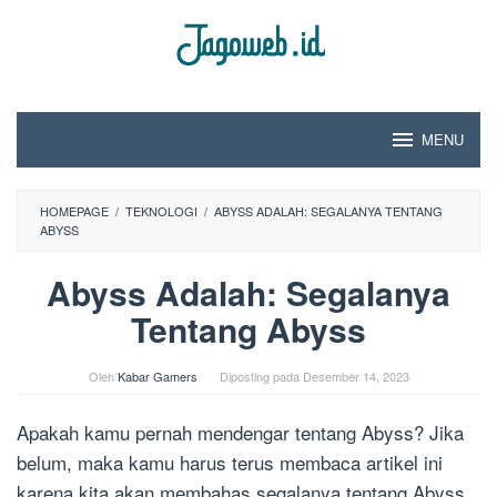
Loncat
ke
konten
MENU
HOMEPAGE
/
TEKNOLOGI
/
ABYSS ADALAH: SEGALANYA TENTANG
ABYSS
Abyss Adalah: Segalanya
Tentang Abyss
Oleh
Kabar Gamers
Diposting pada
Desember 14, 2023
Apakah kamu pernah mendengar tentang Abyss? Jika
belum, maka kamu harus terus membaca artikel ini
karena kita akan membahas segalanya tentang Abyss.