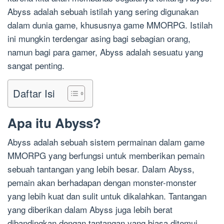
Abyss adalah sebuah istilah yang sering digunakan
dalam dunia game, khususnya game MMORPG. Istilah
ini mungkin terdengar asing bagi sebagian orang,
namun bagi para gamer, Abyss adalah sesuatu yang
sangat penting.
Daftar Isi
Apa itu Abyss?
Abyss adalah sebuah sistem permainan dalam game
MMORPG yang berfungsi untuk memberikan pemain
sebuah tantangan yang lebih besar. Dalam Abyss,
pemain akan berhadapan dengan monster-monster
yang lebih kuat dan sulit untuk dikalahkan. Tantangan
yang diberikan dalam Abyss juga lebih berat
dibandingkan dengan tantangan yang biasa ditemui