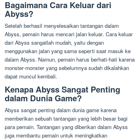
Bagaimana Cara Keluar dari
Abyss?
Setelah berhasil menyelesaikan tantangan dalam
Abyss, pemain harus mencari jalan keluar. Cara keluar
dari Abyss sangatlah mudah, yaitu dengan
menggunakan jalan yang sama seperti saat masuk ke
dalam Abyss. Namun, pemain harus berhati-hati karena
monster-monster yang sebelumnya sudah dikalahkan
dapat muncul kembali.
Kenapa Abyss Sangat Penting
dalam Dunia Game?
Abyss sangat penting dalam dunia game karena
memberikan sebuah tantangan yang lebih besar bagi
para pemain. Tantangan yang diberikan dalam Abyss
juga membantu pemain untuk meningkatkan