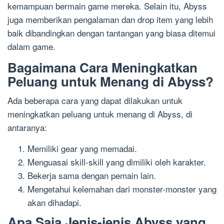
kemampuan bermain game mereka. Selain itu, Abyss
juga memberikan pengalaman dan drop item yang lebih
baik dibandingkan dengan tantangan yang biasa ditemui
dalam game.
Bagaimana Cara Meningkatkan
Peluang untuk Menang di Abyss?
Ada beberapa cara yang dapat dilakukan untuk
meningkatkan peluang untuk menang di Abyss, di
antaranya:
Memiliki gear yang memadai.
Menguasai skill-skill yang dimiliki oleh karakter.
Bekerja sama dengan pemain lain.
Mengetahui kelemahan dari monster-monster yang
akan dihadapi.
Apa Saja Jenis-jenis Abyss yang