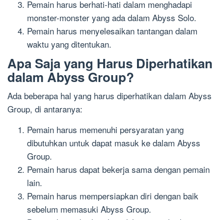
Pemain harus berhati-hati dalam menghadapi
monster-monster yang ada dalam Abyss Solo.
Pemain harus menyelesaikan tantangan dalam
waktu yang ditentukan.
Apa Saja yang Harus Diperhatikan
dalam Abyss Group?
Ada beberapa hal yang harus diperhatikan dalam Abyss
Group, di antaranya:
Pemain harus memenuhi persyaratan yang
dibutuhkan untuk dapat masuk ke dalam Abyss
Group.
Pemain harus dapat bekerja sama dengan pemain
lain.
Pemain harus mempersiapkan diri dengan baik
sebelum memasuki Abyss Group.