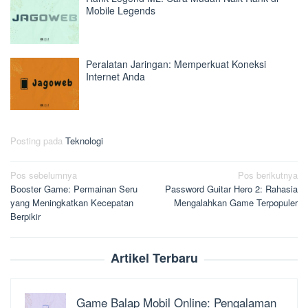
Mobile Legends
Peralatan Jaringan: Memperkuat Koneksi
Internet Anda
Posting pada
Teknologi
Navigasi
Pos sebelumnya
Pos berikutnya
Booster Game: Permainan Seru
Password Guitar Hero 2: Rahasia
pos
yang Meningkatkan Kecepatan
Mengalahkan Game Terpopuler
Berpikir
Artikel Terbaru
Game Balap Mobil Online: Pengalaman