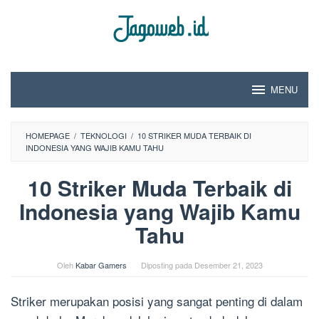
Loncat
ke
konten
MENU
HOMEPAGE
/
TEKNOLOGI
/
10 STRIKER MUDA TERBAIK DI
INDONESIA YANG WAJIB KAMU TAHU
10 Striker Muda Terbaik di
Indonesia yang Wajib Kamu
Tahu
Oleh
Kabar Gamers
Diposting pada
Desember 21, 2023
Striker merupakan posisi yang sangat penting di dalam